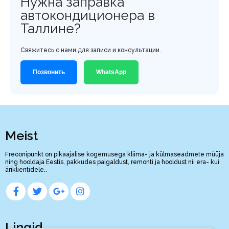
Нужна заправка
автокондиционера в
Таллине?
Свяжитесь с нами для записи и консультации.
Позвонить
WhatsApp
Meist
Freoonipunkt on pikaajalise kogemusega kliima- ja külmaseadmete müüja
ning hooldaja Eestis, pakkudes paigaldust, remonti ja hooldust nii era- kui
äriklientidele..
Lingid